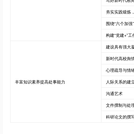
写好新时代教
夯实实践锻炼
围绕“六个加强
构建“党建+”
建设具有强大
新时代高校舆
心理疏导与情
丰富知识素养提高处事能力
人际关系的建
沟通艺术
文件撰制与处
科研论文的撰