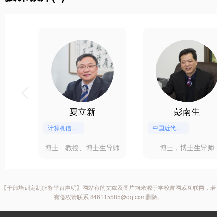
夏立新
彭南生
计算机信息组织与检索
中国近代经济史
数字图书馆
辛亥革命史
师
博士，教授、博士生导师
博士，博士生导师
竞争情报
【干部培训定制服务平台声明】网站有的文章及图片均来源于学校官网或互联网，若
有侵权请联系 846115585@qq.com删除。