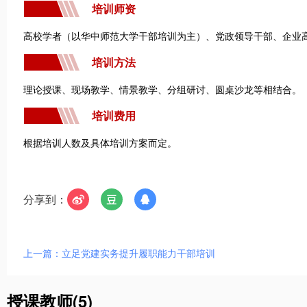
培训师资
高校学者（以华中师范大学干部培训为主）、党政领导干部、企业
培训方法
理论授课、现场教学、情景教学、分组研讨、圆桌沙龙等相结合。
培训费用
根据培训人数及具体培训方案而定。
分享到：
上一篇：​立足党建实务提升履职能力干部培训
授课教师(5)