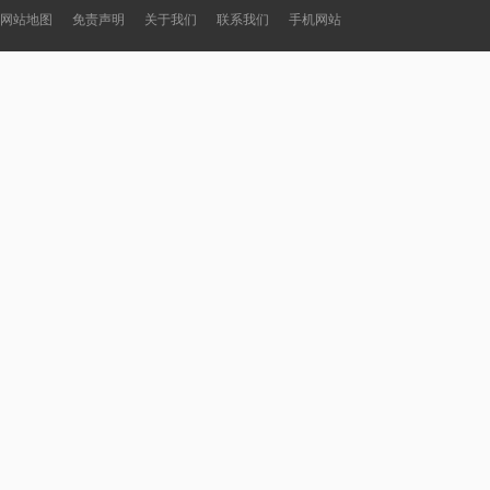
网站地图
免责声明
关于我们
联系我们
手机网站