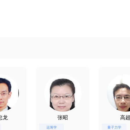
忠龙
张昭
高
运筹学
量子力学