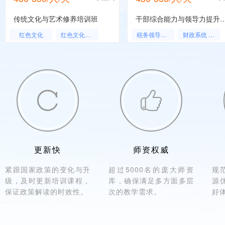
传统文化与艺术修养培训班
干部综合能力与领导力提升
红色文化
红色文化培训
税务领导干部培训
财政系统 领导干部培训
陕北历史文化
陕北民俗文化
人大领导培训
政府领导培训
陕北民居文化
延安文化：一种思维模式的解读
领导干部读书与写作漫谈
领导力提升
延安文艺与先进文化建设
陕北文化血脉与文学呈现
国企领导
国企领导培训


文化局领导干部
中西方文化与管理修养
文化局领导干部
人大系统领导干部综合能力提升培训班
国学之道家文化与人生智慧
大众文化研究
税务领导
司法局领导
文化诗学
红色文化学习
更新快
师资权威
紧跟国家政策的变化与升
超过5000名的庞大师资
规
级，及时更新培训课程，
库，确保满足多方面多层
源
保证政策解读的时效性。
次的教学需求。
好