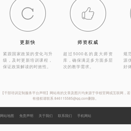


更新快
师资权威
紧跟国家政策的变化与升
超过5000名的庞大师资
规
级，及时更新培训课程，
库，确保满足多方面多层
源
保证政策解读的时效性。
次的教学需求。
好
【干部培训定制服务平台声明】网站有的文章及图片均来源于学校官网或互联网，若
有侵权请联系 846115585@qq.com删除。
网站地图
免责声明
关于我们
联系我们
手机网站